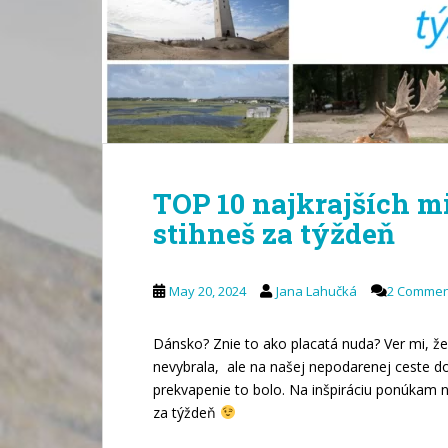
TOP 10 najkrajších m
stihneš za týždeň
May 20, 2024
Jana Lahučká
2 Commen
Dánsko? Znie to ako placatá nuda? Ver mi, že
nevybrala, ale na našej nepodarenej ceste do
prekvapenie to bolo. Na inšpiráciu ponúkam ná
za týždeň