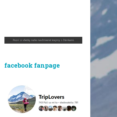
Pozri si všetky naše navštívené krajiny s článkami
.
facebook fanpage