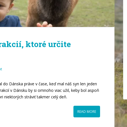
akcií, ktoré určite
t
ial do Dánska práve v čase, keď mal náš syn len jeden
trakcií v Dánsku by si omnoho viac užil, keby bol aspoň
i niektorých stráviť takmer celý deň.
READ MORE