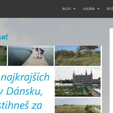
BLOG
GALÉRIA
RO
ať