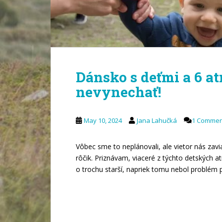
Dánsko s deťmi a 6 atr
nevynechať!
May 10, 2024
Jana Lahučká
1 Commen
Vôbec sme to neplánovali, ale vietor nás zav
rôčik. Priznávam, viaceré z týchto detských a
o trochu starší, napriek tomu nebol problém pr