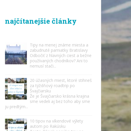
najčítanejšie články
Tipy na menej známe miesta a
zabudnuté pamiatky Bratislavy
Odbočiť z hlavných ciest a bežne
používaných chodníkov? Ani to
nemusí stači...
20 úžasných miest, ktoré stihneš
za týždňový roadtrip po
Švajčiarsku
Že je Švajčiarsko krásna krajina
sme vedeli aj bez toho aby sme
ju predtým...
10 tipov na víkendové výlety
autom po Rakúsku