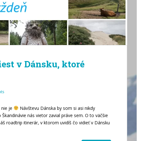
iest v Dánsku, ktoré
ts
 nie je
Návštevu Dánska by som si asi nikdy
 Škandinávie nás vietor zavial práve sem. O to väčšie
š roadtrip itinerár, v ktorom uvidíš čo vidieť v Dánsku