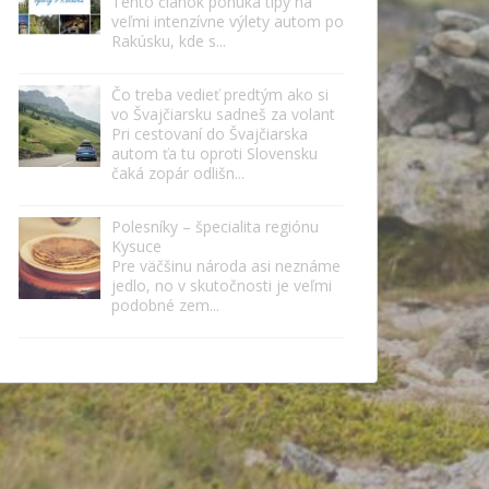
Tento článok ponúka tipy na
veľmi intenzívne výlety autom po
Rakúsku, kde s...
Čo treba vedieť predtým ako si
vo Švajčiarsku sadneš za volant
Pri cestovaní do Švajčiarska
autom ťa tu oproti Slovensku
čaká zopár odlišn...
Polesníky – špecialita regiónu
Kysuce
Pre väčšinu národa asi neznáme
jedlo, no v skutočnosti je veľmi
podobné zem...