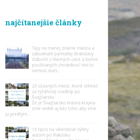
najčítanejšie články
Tipy na menej známe miesta a
zabudnuté pamiatky Bratislavy
Odbočiť z hlavných ciest a bežne
používaných chodníkov? Ani to
nemusí stači...
20 úžasných miest, ktoré stihneš
za týždňový roadtrip po
Švajčiarsku
Že je Švajčiarsko krásna krajina
sme vedeli aj bez toho aby sme
ju predtým...
10 tipov na víkendové výlety
autom po Rakúsku