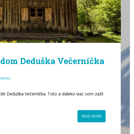
l dom Deduška Večerníčka
ments
k Deduška Večerníčka. Toto a ďaleko viac som zažil
READ MORE