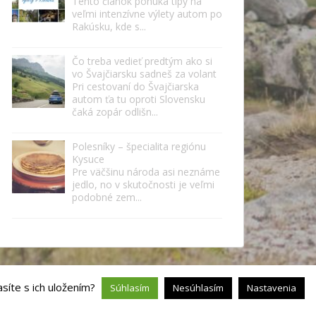
Tento článok ponúka tipy na
veľmi intenzívne výlety autom po
Rakúsku, kde s...
Čo treba vedieť predtým ako si
vo Švajčiarsku sadneš za volant
Pri cestovaní do Švajčiarska
autom ťa tu oproti Slovensku
čaká zopár odlišn...
Polesníky – špecialita regiónu
Kysuce
Pre väčšinu národa asi neznáme
jedlo, no v skutočnosti je veľmi
podobné zem...
síte s ich uložením?
Súhlasím
Nesúhlasím
Nastavenia
sparkling Theme by
Colorlib
Powered by
WordPress