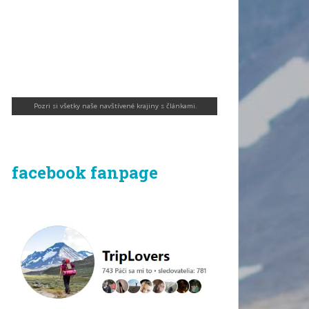
Pozri si všetky naše navštívené krajiny s článkami
.
facebook fanpage