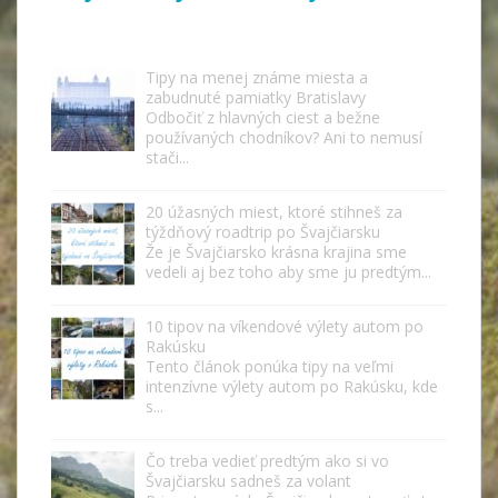
Tipy na menej známe miesta a
zabudnuté pamiatky Bratislavy
Odbočiť z hlavných ciest a bežne
používaných chodníkov? Ani to nemusí
stači...
20 úžasných miest, ktoré stihneš za
týždňový roadtrip po Švajčiarsku
Že je Švajčiarsko krásna krajina sme
vedeli aj bez toho aby sme ju predtým...
10 tipov na víkendové výlety autom po
Rakúsku
Tento článok ponúka tipy na veľmi
intenzívne výlety autom po Rakúsku, kde
s...
Čo treba vedieť predtým ako si vo
Švajčiarsku sadneš za volant