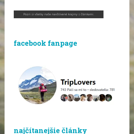
Pozri si všetky naše navštívené krajiny s článkami
.
facebook fanpage
najčítanejšie články