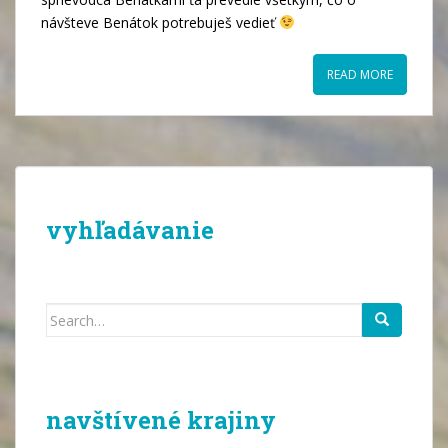
návšteve Benátok potrebuješ vedieť
READ MORE
vyhľadávanie
Search
for:
navštívené krajiny