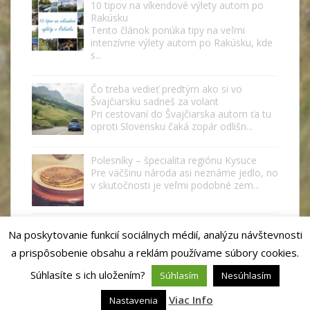
10 tipov na víkendové výlety autom po
Rakúsku
Tento článok ponúka tipy na veľmi
intenzívne výlety autom po Rakúsku, kde
s...
Čo treba vedieť predtým ako si vo
Švajčiarsku sadneš za volant
Pri cestovaní do Švajčiarska autom ťa tu
oproti Slovensku čaká zopár odlišn...
Polesníky – špecialita regiónu Kysuce
Pre väčšinu národa asi neznáme jedlo, no
v skutočnosti je veľmi podobné zem...
Na poskytovanie funkcií sociálnych médií, analýzu návštevnosti
a prispôsobenie obsahu a reklám používame súbory cookies.
Súhlasíte s ich uložením?
Súhlasím
Nesúhlasím
Viac Info
Nastavenia
sparkling Theme by
Colorlib
Powered by
WordPress