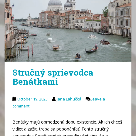
Stručný sprievodca
Benátkami
October 19, 2023
Jana Lahučká
Leave a
comment
Benátky majú obmedzenú dobu existencie. Ak ich chceš
vidieť a zažiť, treba sa poponáhľať. Tento stručný
sprievodca Benátkami ťa prevedie všetkým, čo o