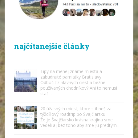
najčítanejšie články
Tipy na menej známe miesta a
zabudnuté pamiatky Bratislavy
Odbočiť z hlavných ciest a bežne
používaných chodníkov? Ani to nemusí
stači...
20 úžasných miest, ktoré stihneš za
týždňový roadtrip po Švajčiarsku
Že je Švajčiarsko krásna krajina sme
vedeli aj bez toho aby sme ju predtým...