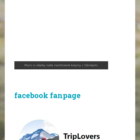
Pozri si všetky naše navštívené krajiny s článkami
.
facebook fanpage